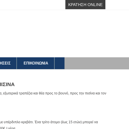
ΚΡΑΤΗΣΗ ONLINE
ΗΣΕΙΣ
ΕΠΙΚΟΙΝΩΝΙΑ
ΠΙΣΙΝΑ
να, εξωτερικά τραπέζια και θέα προς το βουνό, προς την πισίνα και τον
 με υπέρδιπλο κρεβάτι. Ένα τρίτο άτομο (έως 15 ετών) μπορεί να
00€ / μέρα.