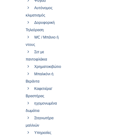
Ψυγείο
Αυτόνομος
κλιματισμός
Δορυφορική
Τηλεόραση
WC / Μπάνιο ή
ντους
Σετ με
παντοφλάκια
Χρηματοκιβώτιο
Μπαλκόνι ή
Βεράντα
Καφετιέρα/
Βραστήρας
ηχομονωμένα
δωμάτια
Στεγνωτήρα
μαλλιών
Υπηρεσίες