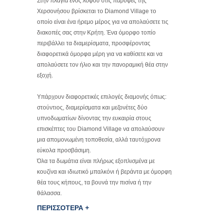
Στην πλαγιά ενός λόφου στις παρυφές της
Χερσονήσου βρίσκεται το Diamond Village το
οποίο είναι ένα ήρεμο μέρος για να απολαύσετε τις
διακοπές σας στην Κρήτη. Ένα όμορφο τοπίο
περιβάλλει τα διαμερίσματα, προσφέροντας
διαφορετικά όμορφα μέρη για να καθίσετε και να
απολαύσετε τον ήλιο και την πανοραμική θέα στην
εξοχή.
Υπάρχουν διαφορετικές επιλογές διαμονής όπως:
στούντιος, διαμερίσματα και μεζονέτες δύο
υπνοδωματίων δίνοντας την ευκαιρία στους
επισκέπτες του Diamond Village να απολαύσουν
μια απομονωμένη τοποθεσία, αλλά ταυτόχρονα
εύκολα προσβάσιμη.
Όλα τα δωμάτια είναι πλήρως εξοπλισμένα με
κουζίνα και ιδιωτικό μπαλκόνι ή βεράντα με όμορφη
θέα τους κήπους, τα βουνά την πισίνα ή την
θάλασσα.
ΠΕΡΙΣΣΟΤΕΡΑ +